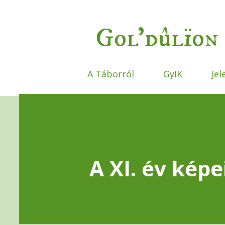
Gol'dûlïon 
A Táborról
GyIK
Jel
A XI. év kép