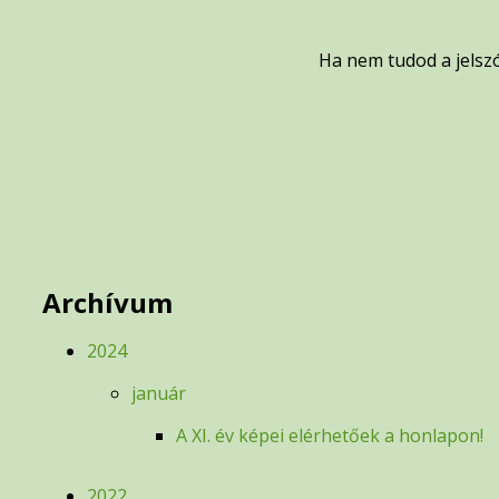
Ha nem tudod a jelszó
Archívum
2024
január
A XI. év képei elérhetőek a honlapon!
2022