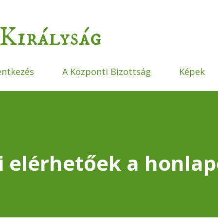
Ugrás a fő tartalomra
Királyság
entkezés
A Központi Bizottság
Képek
ei elérhetőek a honlap