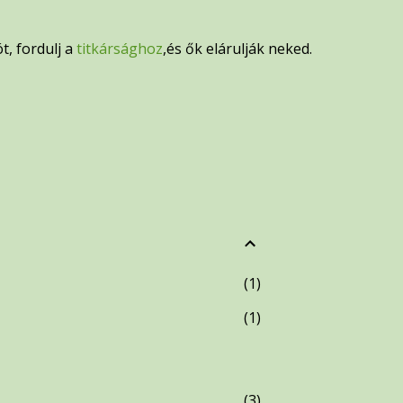
t, fordulj a
titkársághoz
,és ők elárulják neked.
1
1
3