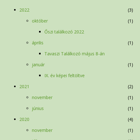
2022
3
október
1
Őszi találkozó 2022
április
1
Tavaszi Találkozó május 8-án
január
1
IX. év képei feltöltve
2021
2
november
1
június
1
2020
4
november
1