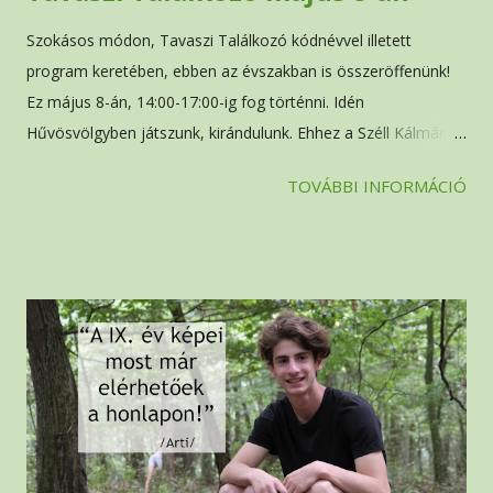
Szokásos módon, Tavaszi Találkozó kódnévvel illetett
program keretében, ebben az évszakban is összeröffenünk!
Ez május 8-án, 14:00-17:00-ig fog történni. Idén
Hűvösvölgyben játszunk, kirándulunk. Ehhez a Széll Kálmán
téren fogunk gyülekezni 13:45-kor , és onnan együtt
TOVÁBBI INFORMÁCIÓ
megyünk Hűvösvölgybe. Ha esetleg valaki inkább egyenesen
Hűvösvölgybe jönne, azt kérjük, hogy 14:15-kor találkozzon
velünk a hűvösvölgyi villamos megállóban. Fontos, hogy
hozzon mindenki magával egy kis nasit, valamint szóljon
előre, ha nem működik a lába. 17:00-kor érkezünk vissza
Széll Kálmán térre, akkor, és onnan lehet összeszedni a
gyermekeket.
Nagyjából így fogunk kinézni :)