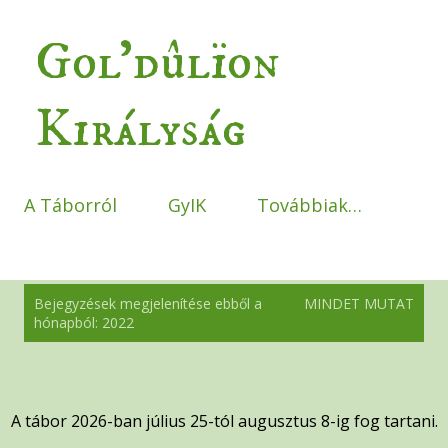
Ugrás a fő tartalomra
Gol'dûlïon
Királyság
A Táborról
GyIK
Továbbiak…
B
Bejegyzések megjelenítése ebből a
MINDET MUTAT
e
hónapból: 2022
j
e
g
y
A tábor 2026-ban július 25-tól augusztus 8-ig fog tartani
.
z