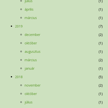
július
1
április
1
március
1
2019
7
december
2
október
1
augusztus
1
március
2
január
1
2018
5
november
2
október
1
július
1