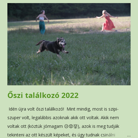
é
s
e
k
Őszi találkozó 2022
Idén újra volt őszi találkozó! Mint mindig, most is szipi-
szuper volt, legalábbis azoknak akik ott voltak. Akik nem
voltak ott (köztük jómagam 😥😟👹), azok is meg tudják
tekinteni az ott készült képeket, és úgy tudnak csinálni