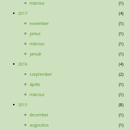
március
1
2017
4
november
1
június
1
március
1
január
1
2016
4
szeptember
2
április
1
március
1
2015
8
december
1
augusztus
1