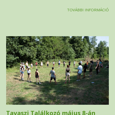
titokban mintha ott lettek volna, ezen a linken . (Ez nem most
TOVÁBBI INFORMÁCIÓ
történt, de most is volt kutya)
Tavaszi Találkozó május 8-án