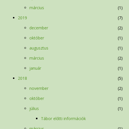
március
1
2019
7
december
2
október
1
augusztus
1
március
2
január
1
2018
5
november
2
október
1
július
1
Tábor előtti információk
március
1