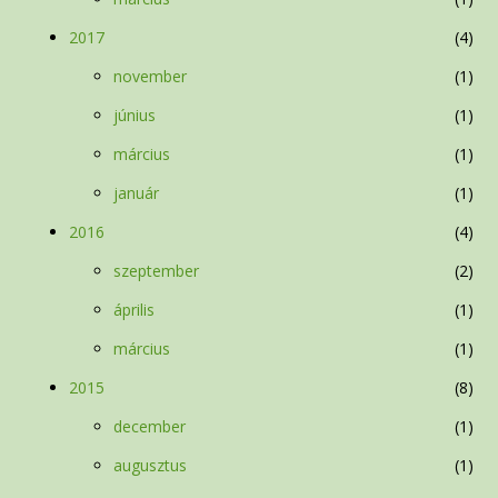
2017
4
november
1
június
1
március
1
január
1
2016
4
szeptember
2
április
1
március
1
2015
8
december
1
augusztus
1