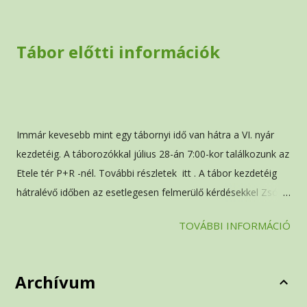
é
s
e
Tábor előtti információk
k
Immár kevesebb mint egy tábornyi idő van hátra a VI. nyár
kezdetéig. A táborozókkal július 28-án 7:00-kor találkozunk az
Etele tér P+R -nél. További részletek itt . A tábor kezdetéig
hátralévő időben az esetlegesen felmerülő kérdésekkel Zsófit
keressétek ( forras.zsofi@gmail.com , +36 30 432 8106).
TOVÁBBI INFORMÁCIÓ
Archívum