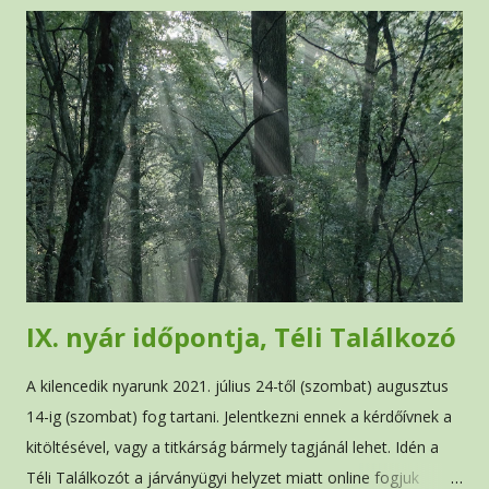
é
s
e
k
IX. nyár időpontja, Téli Találkozó
A kilencedik nyarunk 2021. július 24-től (szombat) augusztus
14-ig (szombat) fog tartani. Jelentkezni ennek a kérdőívnek a
kitöltésével, vagy a titkárság bármely tagjánál lehet. Idén a
Téli Találkozót a járványügyi helyzet miatt online fogjuk