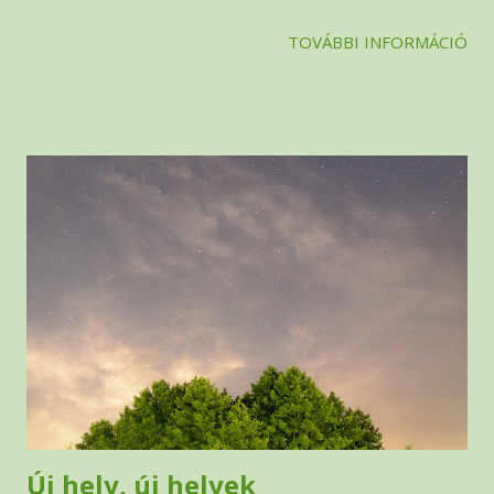
megtartani, december 28-án 16:00–19:00 között. A téli
TOVÁBBI INFORMÁCIÓ
találkozón általában a nyári élményekre emlékezünk. Szokás
szerint idén is közösen meg fogjuk nézni a nyáron készült
fényképek legjobbjait, és néhány játékot is fogunk játszani. A
képekből egy szűkebb válogatás fog később felkerülni a
honlapra is. Részvételi szándékot a titkárság bármely tagjánál
lehet jelezni. Ha szeretnétek jobban megismerni a tábort,
javasoljuk a honlapon a tábor leírását és a gyakran ismételt
kérdéseket , továbbá bármilyen kérdéssel forduljatok
bizalommal a szervezőkhöz .
Új hely, új helyek