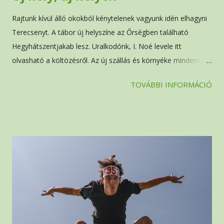
Rajtunk kívül álló okokból kénytelenek vagyunk idén elhagyni
Terecsenyt. A tábor új helyszíne az Őrségben található
Hegyhátszentjakab lesz. Uralkodónk, I. Noé levele itt
olvasható a költözésről. Az új szállás és környéke mindent
fog tudni biztosítani, amihez a korábbiakban hozzászoktunk.
TOVÁBBI INFORMÁCIÓ
Ráadásul a közelben található a Vadása-tó, amiben fürdeni is
lehet majd. A tervezettnél kicsit többen fogunk tudni itt
elférni, így ismét van lehetőség jelentkezni a táborba. Ha
szeretnétek jobban megismerni a tábort, javasoljuk a
honlapon a tábor leírását . Jelentkezni ennek a kérdőívnek a
kitöltésével lehet. Bármilyen kérdéssel forduljatok bizalommal
a szervezőkhöz .