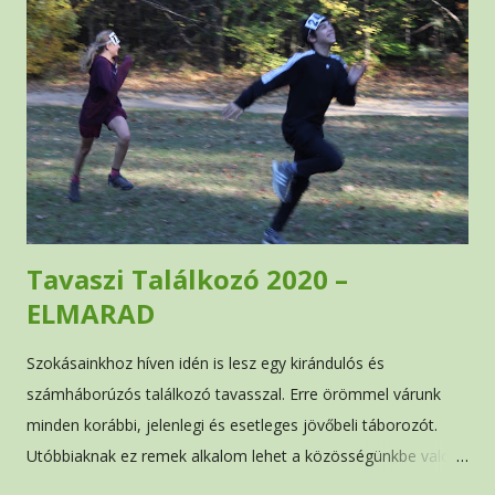
jobban megismerni a tábort, javasoljuk a honlapon a tábor
leírását , továbbá bármilyen kérdéssel forduljatok bizalommal
a szervezőkhöz .
Tavaszi Találkozó 2020 –
ELMARAD
Szokásainkhoz híven idén is lesz egy kirándulós és
számháborúzós találkozó tavasszal. Erre örömmel várunk
minden korábbi, jelenlegi és esetleges jövőbeli táborozót.
Utóbbiaknak ez remek alkalom lehet a közösségünkbe való
betekintésre. Így el tudják dönteni, szeretnék-e velünk tölteni