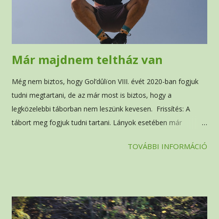
Már majdnem teltház van
Még nem biztos, hogy Gol’dûlïon VIII. évét 2020-ban fogjuk
tudni megtartani, de az már most is biztos, hogy a
legközelebbi táborban nem leszünk kevesen. Frissítés: A
tábort meg fogjuk tudni tartani. Lányok esetében már
kénytelenek voltunk várólistát létrehozni. Nagyon szomorú,
TOVÁBBI INFORMÁCIÓ
hogy bárkit is vissza kell utasítanunk, de ez egyben azt is
mutatja, hogy sokan vagytok, akik bíztok bennünk, amiért
rendkívül hálásak vagyunk. A szobák korlátaiból adódóan a
fiúknál még van pár szabad hely, ezekre érdemes lecsapni.
Jelentkezni ennek a kérdőív nek a kitöltésével lehet, vagy
személyesen a titkárság bármelyik tagjánál. Ha szeretnétek