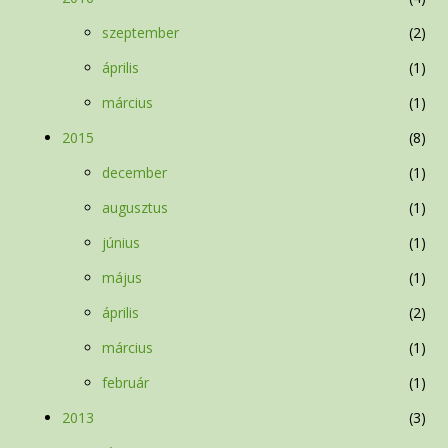
szeptember
2
április
1
március
1
2015
8
december
1
augusztus
1
június
1
május
1
április
2
március
1
február
1
2013
3