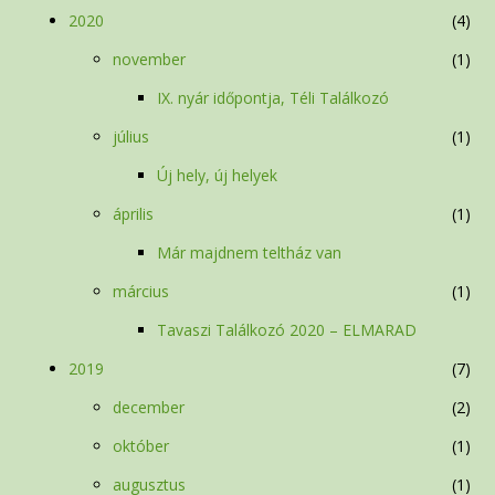
2020
4
november
1
IX. nyár időpontja, Téli Találkozó
július
1
Új hely, új helyek
április
1
Már majdnem teltház van
március
1
Tavaszi Találkozó 2020 – ELMARAD
2019
7
december
2
október
1
augusztus
1