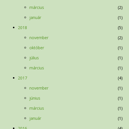
március
2
január
1
2018
5
november
2
október
1
július
1
március
1
2017
4
november
1
június
1
március
1
január
1
2016
4