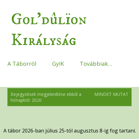
Ugrás a fő tartalomra
Gol'dûlïon
Királyság
A Táborról
GyIK
Továbbiak…
B
Bejegyzések megjelenítése ebből a
MINDET MUTAT
e
hónapból: 2020
j
e
g
y
A tábor 2026-ban július 25-tól augusztus 8-ig fog tartani
.
z