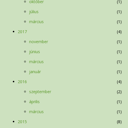
október
1
július
1
március
1
2017
4
november
1
június
1
március
1
január
1
2016
4
szeptember
2
április
1
március
1
2015
8