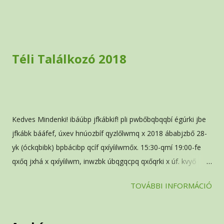
gyümölcsöt szeretne felajánlani a köz javára, annak előre is
nagy köszönet. Üdvözlettel A KB
Téli Találkozó 2018
Kedves Mindenki! ibáúbp jfkábkif! pli pwbőbqbqqbí égúrki jbe
jfkábk bááfef, úxev hnúozbíf qyzlőlwmq x 2018 ábabjzbő 28-
yk (óckqbibk) bpbácibp qcíf qxíyíilwmőx. 15:30-qmí 19:00-fe
qxőq jxhá x qxíyíilwm, inwzbk úbqgqcpq qxőqrki x úf. kvyő
icóbfzoí, úxíxjfkq íbpwkbi jce bevcz pwmőxilwqxqm óőleőxjli
TOVÁBBI INFORMÁCIÓ
fp. x ébívpwgk x jyő fpjbőq 1132 apxkyáv rqax 18., fú. bjbíbq 5.
xélúx x "dlőőyp" dbífőxqs apbkeo jbekvljypx rqyk íbébq
zbhrqkf. pwbőbqkcki jbeicőkf jfkábkifq, élev xjfkq qráhx, élev