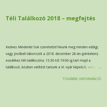
é
s
e
Téli Találkozó 2018 – megfejtés
k
Kedves Mindenki! Sok szeretettel hívunk meg minden eddigi,
vagy jövőbeli táborozót a 2018. december 28-án (pénteken)
esedékes téli találkozóra. 15:30-tól 19:00-ig tart majd a
találkozó, közben vetítést tartunk a VI. nyár képeiből, valamint
lesznek még egyéb szórakoztató programok is. A helyszín a
TOVÁBBI INFORMÁCIÓ
már ismert [törölve] ahova a [törölve] feliratú csengő
megnyomása után lehet bejutni. Szeretnénk megkérni
mindenkit, hogy amint tudja, hogy jelen lesz-e, vagy sem,
jelezze felénk. Ha valaki süteményt, rágcsálnivalót,