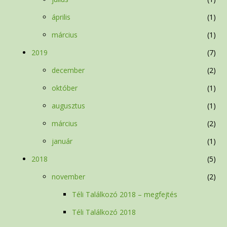
április
1
március
1
2019
7
december
2
október
1
augusztus
1
március
2
január
1
2018
5
november
2
Téli Találkozó 2018 – megfejtés
Téli Találkozó 2018