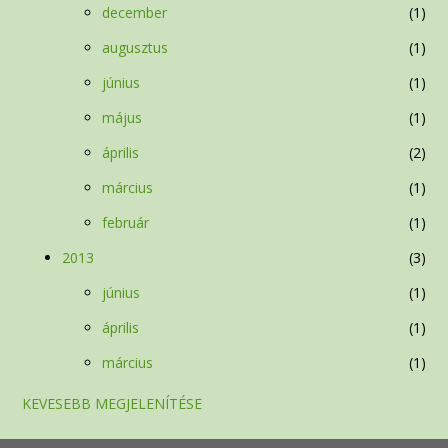
december
1
augusztus
1
június
1
május
1
április
2
március
1
február
1
2013
3
június
1
április
1
március
1
KEVESEBB MEGJELENÍTÉSE