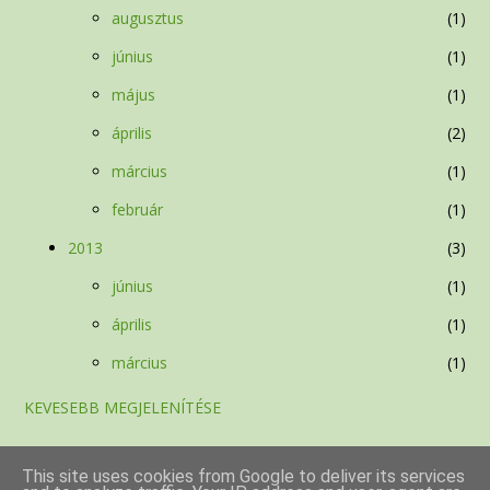
augusztus
1
június
1
május
1
április
2
március
1
február
1
2013
3
június
1
április
1
március
1
KEVESEBB MEGJELENÍTÉSE
This site uses cookies from Google to deliver its services