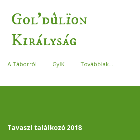
Ugrás a fő tartalomra
Gol'dûlïon
Királyság
A Táborról
GyIK
Továbbiak…
Tavaszi találkozó 2018