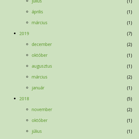
július
1
április
1
március
1
2019
7
december
2
október
1
augusztus
1
március
2
január
1
2018
5
november
2
október
1
július
1