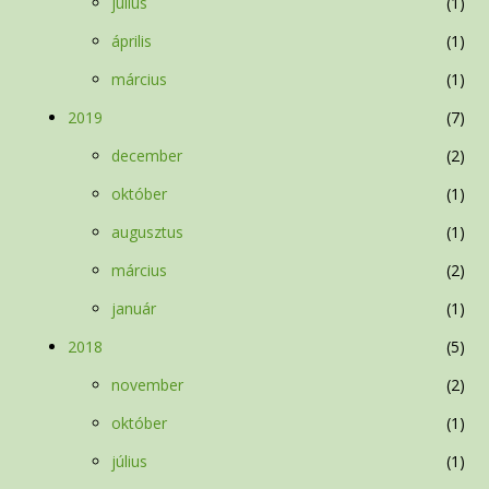
július
1
április
1
március
1
2019
7
december
2
október
1
augusztus
1
március
2
január
1
2018
5
november
2
október
1
július
1