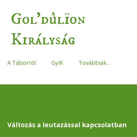
Ugrás a fő tartalomra
Gol'dûlïon
Királyság
A Táborról
GyIK
Továbbiak…
Változás a leutazással kapcsolatban