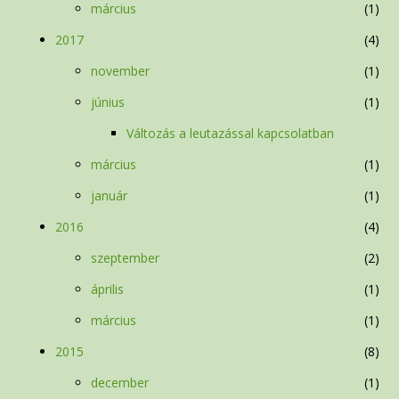
március
1
2017
4
november
1
június
1
Változás a leutazással kapcsolatban
március
1
január
1
2016
4
szeptember
2
április
1
március
1
2015
8
december
1