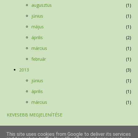
augusztus
1
június
1
május
1
április
2
március
1
február
1
2013
3
június
1
április
1
március
1
KEVESEBB MEGJELENÍTÉSE
This site uses cookies from Google to deliver its services