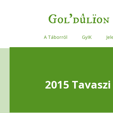
Gol'dûlïon 
A Táborról
GyIK
Jel
2015 Tavaszi