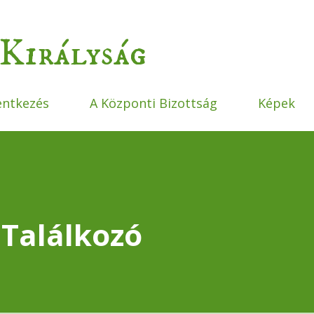
Ugrás a fő tartalomra
Királyság
entkezés
A Központi Bizottság
Képek
 Találkozó