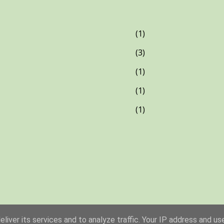
1
3
1
1
1
Üzemeltető: Blogger
liver its services and to analyze traffic. Your IP address and us