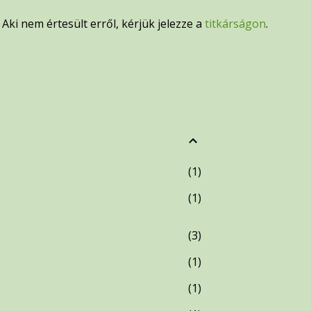
. Aki nem értesült erről, kérjük jelezze a
titkárságon
.
1
1
3
1
1