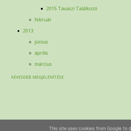
2015 Tavaszi Találkozó
február
2013
június
április
március
KEVESEBB MEGJELENÍTÉSE
This site uses cookies from Google to de